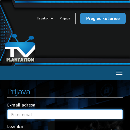
Hrvatski
Prijava
Pregled košarice
Togg
navig
Prijava
E-mail adresa
Lozinka